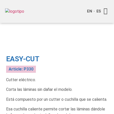
EN
ES
About S
Become o
Contact Us
EASY-CUT
Article: P330
Cutter eléctrico.
Corta las láminas sin dañar el modelo.
Está compuesto por un cutter o cuchilla que se calienta.
Esa cuchilla caliente permite cortar las láminas dándole