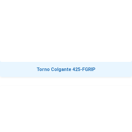
Torno Colgante 425-FGRIP