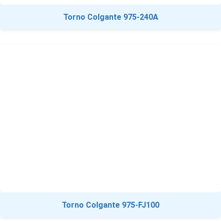
Torno Colgante 975-240A
Torno Colgante 975-FJ100