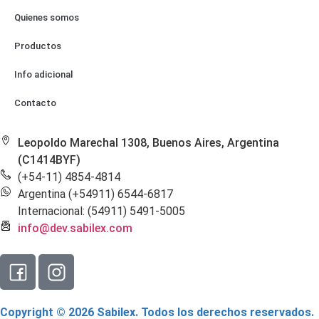
Quienes somos
Productos
Info adicional
Contacto
Leopoldo Marechal 1308, Buenos Aires, Argentina
(C1414BYF)
(+54-11) 4854-4814
Argentina (+54911) 6544-6817
Internacional: (54911) 5491-5005
info@dev.sabilex.com
Copyright © 2026 Sabilex. Todos los derechos reservados.