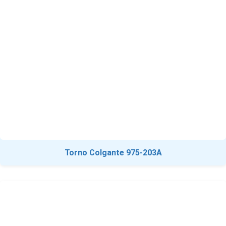
Torno Colgante 975-203A