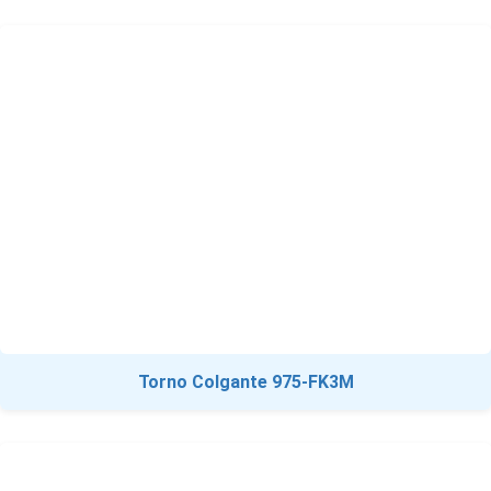
Torno Colgante 975-FK3M