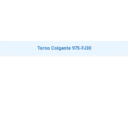
Torno Colgante 975-FJ30