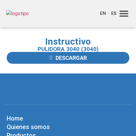
EN
ES
Quienes so
Info adi
Instructivo
PULIDORA 3040 (3040)
DESCARGAR
Home
Quienes somos
Productos