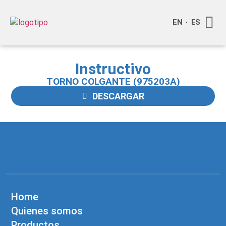
EN
ES
Quienes
Info a
Instructivo
TORNO COLGANTE (975203A)
DESCARGAR
Home
Quienes somos
Productos