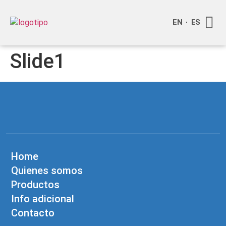
EN
ES
Quienes
Info a
Slide1
Home
Quienes somos
Productos
Info adicional
Contacto