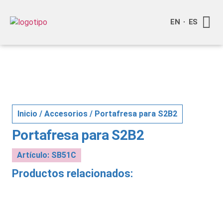
EN
ES
Quienes
Info a
Inicio
/
Accesorios
/ Portafresa para S2B2
Portafresa para S2B2
Artículo: SB51C
Productos relacionados: