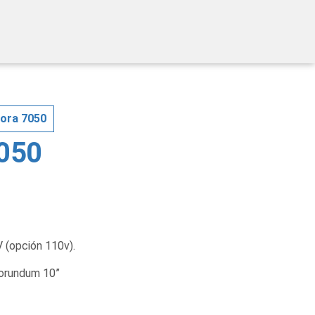
ora 7050
7050
(opción 110v).
borundum 10”