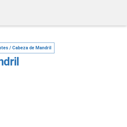
ntes
/ Cabeza de Mandril
dril